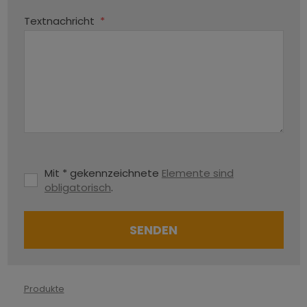
Textnachricht
*
Mit * gekennzeichnete
Elemente sind
obligatorisch
.
SENDEN
Das
Formular
Produkte
konnte