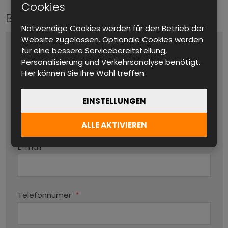
Cookies
Bitte kontaktieren Sie uns
Notwendige Cookies werden für den Betrieb der
Website zugelassen. Optionale Cookies werden
Name und Vorname
*
für eine bessere Servicebereitstellung,
Personalisierung und Verkehrsanalyse benötigt.
Hier können Sie Ihre Wahl treffen.
Produktname
EINSTELLUNGEN
ALLE AKTIVIEREN
Par
E-mail
*
Telefonnumer
*