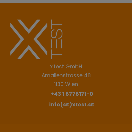
nicht
gesendet
werden
x.test GmbH
Amalienstrasse 48
1130 Wien
+43 1 8778171-0
info(at)xtest.at