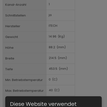
1
Kanal-Anzahl
ja
Schnittstellen
ITECH
Hersteller
14.96
(Kg)
Gewicht
88.2
(mm)
Höhe
214.5
(mm)
Breite
453.5
(mm)
Tiefe
0
(C)
Min. Betriebstemperatur
40
(C)
Max. Betriebstemperatur
Tischgerät
Formfaktor
Diese Website verwendet