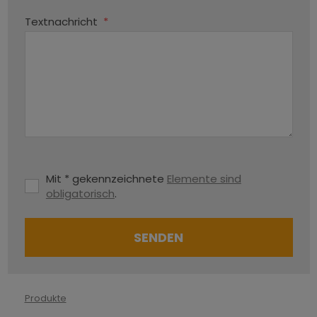
Textnachricht
*
Mit * gekennzeichnete
Elemente sind
obligatorisch
.
SENDEN
Das
Formular
Produkte
konnte