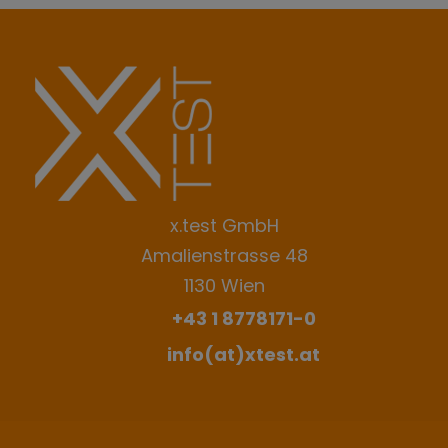
nicht
gesendet
werden
x.test GmbH
Amalienstrasse 48
1130 Wien
+43 1 8778171-0
info(at)xtest.at