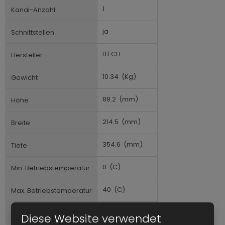
1
Kanal-Anzahl
ja
Schnittstellen
ITECH
Hersteller
10.34
(Kg)
Gewicht
88.2
(mm)
Höhe
214.5
(mm)
Breite
354.6
(mm)
Tiefe
0
(C)
Min. Betriebstemperatur
40
(C)
Max. Betriebstemperatur
Tischgerät
Formfaktor
Diese Website verwendet