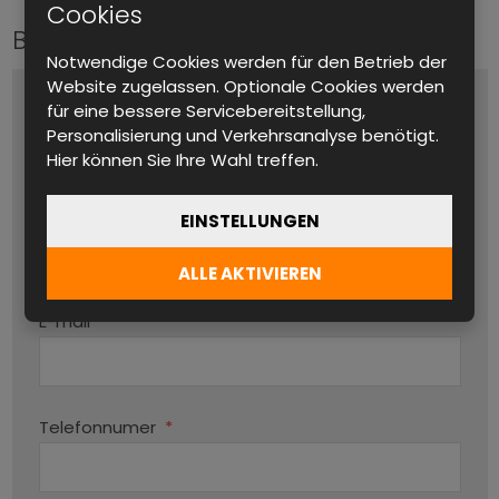
Cookies
Bitte kontaktieren Sie uns
Notwendige Cookies werden für den Betrieb der
Website zugelassen. Optionale Cookies werden
Name und Vorname
*
für eine bessere Servicebereitstellung,
Personalisierung und Verkehrsanalyse benötigt.
Hier können Sie Ihre Wahl treffen.
Produktname
EINSTELLUNGEN
ALLE AKTIVIEREN
Par
E-mail
*
Telefonnumer
*