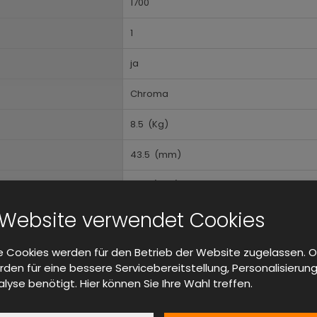
1700
1
ja
Chroma
8.5
(Kg)
43.5
(mm)
428
(mm)
 Website verwendet Cookies
620
(mm)
0
(C)
 Cookies werden für den Betrieb der Website zugelassen. O
den für eine bessere Servicebereitstellung, Personalisierun
40
(C)
lyse benötigt. Hier können Sie Ihre Wahl treffen.
Tischgerät, Im Rack montierbar