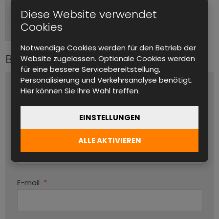
Tischgerät
Formfaktor
Diese Website verwendet
Cookies
Hinten
Anschlüsse (Ausgang)
Notwendige Cookies werden für den Betrieb der
Bitte kontaktieren Sie uns
Website zugelassen. Optionale Cookies werden
für eine bessere Servicebereitstellung,
Personalisierung und Verkehrsanalyse benötigt.
Name und Vorname
*
Hier können Sie Ihre Wahl treffen.
EINSTELLUNGEN
Produktname
ALLE AKTIVIEREN
Par
E-mail
*