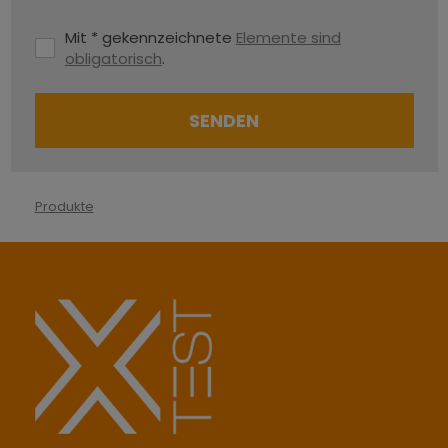
Mit * gekennzeichnete
Elemente sind
obligatorisch
.
SENDEN
Das
Formular
Produkte
konnte
nicht
gesendet
werden