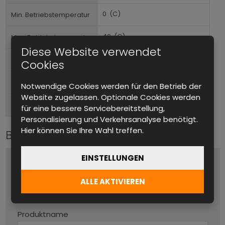
0
(C)
Min. Betriebstemperatur
40
(C)
Max. Betriebstemperatur
Diese Website verwendet
Tischgerät, Im Rack montierbar
Formfaktor
Cookies
Vorne
Anschlüsse (Ausgang)
Notwendige Cookies werden für den Betrieb der
Website zugelassen. Optionale Cookies werden
1-phasig
AC Eingang
für eine bessere Servicebereitstellung,
Personalisierung und Verkehrsanalyse benötigt.
Hier können Sie Ihre Wahl treffen.
Bitte kontaktieren Sie uns
EINSTELLUNGEN
Name und Vorname
*
ALLE AKTIVIEREN
Produktname