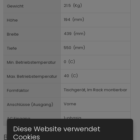
21.5
(Kg)
Gewicht
194
(mm)
Höhe
439
(mm)
Breite
550
(mm)
Tiefe
0
(C)
Min. Betriebstemperatur
40
(C)
Max. Betriebstemperatur
Tischgerät, Im Rack montierbar
Formfaktor
Vorne
Anschlüsse (Ausgang)
1-phasig
AC Eingang
Diese Website verwendet
Bitte kontaktieren Sie uns
Cookies