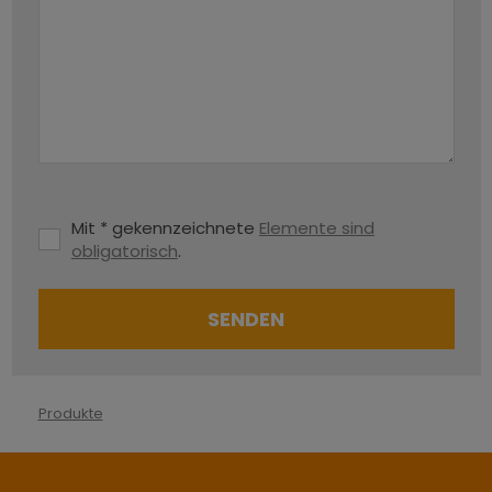
Mit * gekennzeichnete
Elemente sind
obligatorisch
.
SENDEN
Das
Formular
Produkte
konnte
nicht
gesendet