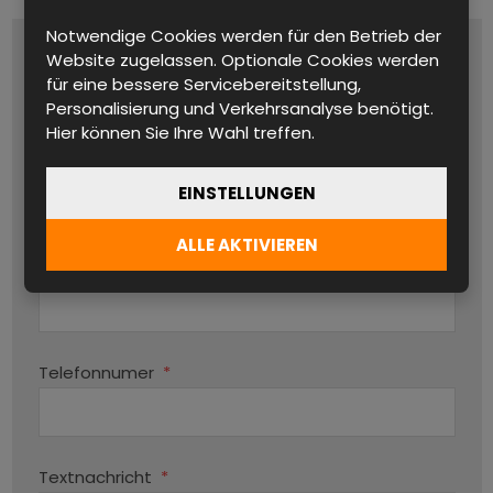
Notwendige Cookies werden für den Betrieb der
Name und Vorname
*
Website zugelassen. Optionale Cookies werden
für eine bessere Servicebereitstellung,
Personalisierung und Verkehrsanalyse benötigt.
Hier können Sie Ihre Wahl treffen.
Produktname
EINSTELLUNGEN
ALLE AKTIVIEREN
Par
E-mail
*
Telefonnumer
*
Textnachricht
*