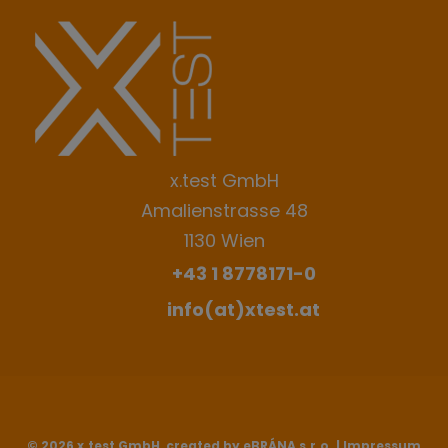
werden
x.test GmbH
Amalienstrasse 48
1130 Wien
+43 1 8778171-0
info(at)xtest.at
© 2026 x.test GmbH, created by eBRÁNA s.r.o. |
Impressum