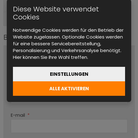
Hinten
Anschlüsse (Ausgang)
Diese Website verwendet
Cookies
1 & 3-phasig
AC Eingang
Notwendige Cookies werden für den Betrieb der
Bitte kontaktieren Sie uns
Website zugelassen. Optionale Cookies werden
für eine bessere Servicebereitstellung,
Personalisierung und Verkehrsanalyse benötigt.
Name und Vorname
*
Hier können Sie Ihre Wahl treffen.
EINSTELLUNGEN
Produktname
ALLE AKTIVIEREN
Par
E-mail
*