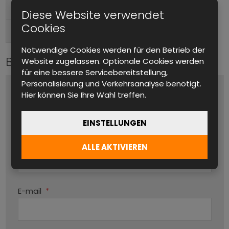
Tischgerät, Im Rack montierbar
Formfaktor
Diese Website verwendet
Cookies
Hinten, Vorne
Anschlüsse (Ausgang)
Notwendige Cookies werden für den Betrieb der
Bitte kontaktieren Sie uns
Website zugelassen. Optionale Cookies werden
für eine bessere Servicebereitstellung,
Personalisierung und Verkehrsanalyse benötigt.
Name und Vorname
*
Hier können Sie Ihre Wahl treffen.
EINSTELLUNGEN
Produktname
ALLE AKTIVIEREN
Par
E-mail
*