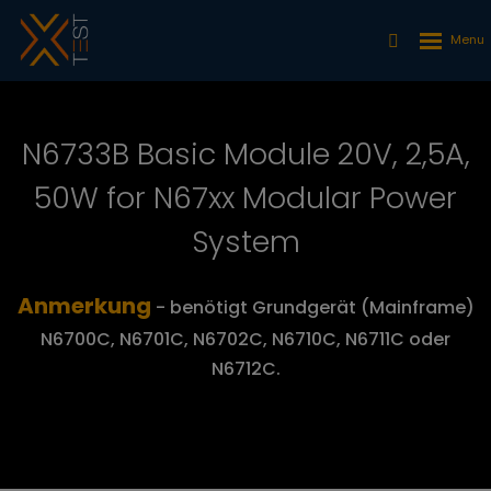
N6733B Basic Module 20V, 2,5A,
50W for N67xx Modular Power
System
Anmerkung
- benötigt Grundgerät (Mainframe)
N6700C, N6701C, N6702C, N6710C, N6711C oder
N6712C.