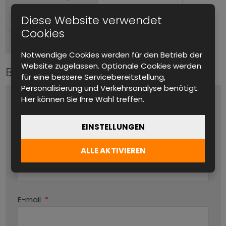
Diese Website verwendet
Im Rack montierbar
Formfaktor
Cookies
Hinten
Anschlüsse (Ausgang)
Notwendige Cookies werden für den Betrieb der
Website zugelassen. Optionale Cookies werden
Bitte kontaktieren Sie uns
für eine bessere Servicebereitstellung,
Personalisierung und Verkehrsanalyse benötigt.
Hier können Sie Ihre Wahl treffen.
Name und Vorname
*
EINSTELLUNGEN
ALLE AKTIVIEREN
Produktname
Par
E-mail
*