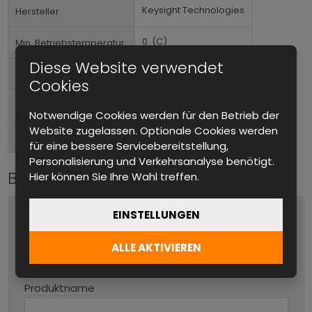
Keysight Technologies
Hersteller
0
(C)
Min. Betriebstemperatur
Diese Website verwendet
55
(C)
Max. Betriebstemperatur
Cookies
Im Rack montierbar
Formfaktor
Notwendige Cookies werden für den Betrieb der
Website zugelassen. Optionale Cookies werden
Hinten
Anschlüsse (Ausgang)
für eine bessere Servicebereitstellung,
Personalisierung und Verkehrsanalyse benötigt.
Bitte kontaktieren Sie uns
Hier können Sie Ihre Wahl treffen.
EINSTELLUNGEN
Name und Vorname
*
ALLE AKTIVIEREN
Produktname