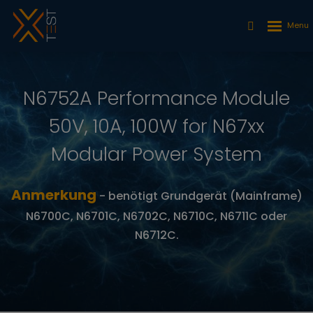
N6752A Performance Module
50V, 10A, 100W for N67xx
Modular Power System
Anmerkung
- benötigt Grundgerät (Mainframe)
N6700C, N6701C, N6702C, N6710C, N6711C oder
N6712C.