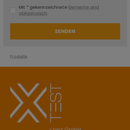
Mit * gekennzeichnete
Elemente sind
obligatorisch
.
SENDEN
Das
Formular
Produkte
konnte
nicht
gesendet
werden
x.test GmbH