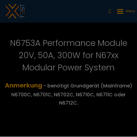
N6753A Performance Module
20V, 50A, 300W for N67xx
Modular Power System
Anmerkung
- benötigt Grundgerät (Mainframe)
N6700C, N6701C, N6702C, N6710C, N6711C oder
N6712C.