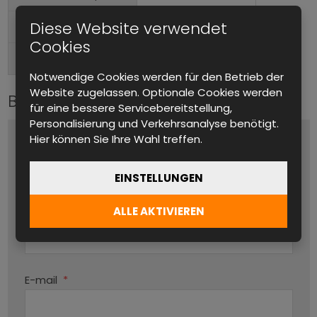
Diese Website verwendet
Im Rack montierbar
Formfaktor
Cookies
Hinten
Anschlüsse (Ausgang)
Notwendige Cookies werden für den Betrieb der
Website zugelassen. Optionale Cookies werden
Bitte kontaktieren Sie uns
für eine bessere Servicebereitstellung,
Personalisierung und Verkehrsanalyse benötigt.
Hier können Sie Ihre Wahl treffen.
Name und Vorname
*
EINSTELLUNGEN
ALLE AKTIVIEREN
Produktname
Par
E-mail
*