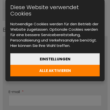
Tischgerät, Im Rack montierbar
Formfaktor
Diese Website verwendet
Cookies
Hinten
Anschlüsse (Ausgang)
Notwendige Cookies werden für den Betrieb der
Bitte kontaktieren Sie uns
Website zugelassen. Optionale Cookies werden
für eine bessere Servicebereitstellung,
Personalisierung und Verkehrsanalyse benötigt.
Name und Vorname
*
Hier können Sie Ihre Wahl treffen.
EINSTELLUNGEN
Produktname
ALLE AKTIVIEREN
Par
E-mail
*