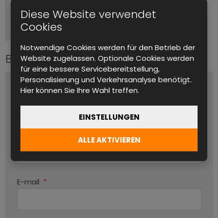
Tischgerät, Im Rack montierbar
Formfaktor
Diese Website verwendet
Cookies
Hinten
Anschlüsse (Ausgang)
Notwendige Cookies werden für den Betrieb der
Bitte kontaktieren Sie uns
Website zugelassen. Optionale Cookies werden
für eine bessere Servicebereitstellung,
Personalisierung und Verkehrsanalyse benötigt.
Name und Vorname
*
Hier können Sie Ihre Wahl treffen.
EINSTELLUNGEN
Produktname
ALLE AKTIVIEREN
Par
E-mail
*