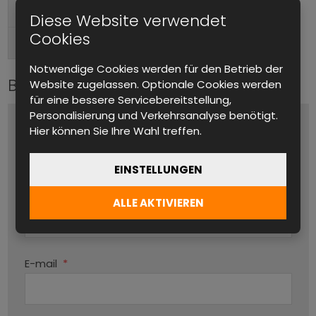
Tischgerät, Im Rack montierbar
Formfaktor
Diese Website verwendet
Cookies
Hinten
Anschlüsse (Ausgang)
Notwendige Cookies werden für den Betrieb der
Bitte kontaktieren Sie uns
Website zugelassen. Optionale Cookies werden
für eine bessere Servicebereitstellung,
Personalisierung und Verkehrsanalyse benötigt.
Name und Vorname
*
Hier können Sie Ihre Wahl treffen.
EINSTELLUNGEN
Produktname
ALLE AKTIVIEREN
Par
E-mail
*