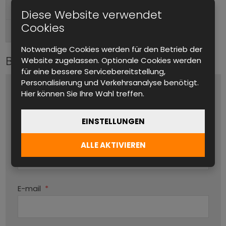
Tischgerät, Im Rack montierbar
Formfaktor
Diese Website verwendet
Cookies
Hinten
Anschlüsse (Ausgang)
Notwendige Cookies werden für den Betrieb der
Bitte kontaktieren Sie uns
Website zugelassen. Optionale Cookies werden
für eine bessere Servicebereitstellung,
Personalisierung und Verkehrsanalyse benötigt.
Name und Vorname
*
Hier können Sie Ihre Wahl treffen.
EINSTELLUNGEN
Produktname
ALLE AKTIVIEREN
Par
E-mail
*