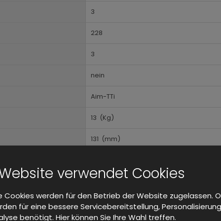
3
228
3
nein
Aim-TTi
13
(Kg)
131
(mm)
321
(mm)
 Website verwendet Cookies
288
(mm)
 Cookies werden für den Betrieb der Website zugelassen. O
5
(C)
den für eine bessere Servicebereitstellung, Personalisierun
lyse benötigt. Hier können Sie Ihre Wahl treffen.