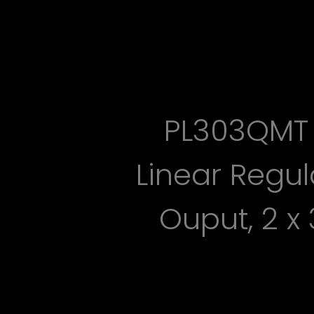
PL303QMT 
Linear Regul
Ouput, 2 x