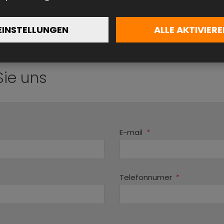
40
(C)
Tischgerät, Im Rack montierbar
EINSTELLUNGEN
ALLE AKTIVIERE
Vorne
Sie uns
E-mail
*
Telefonnumer
*