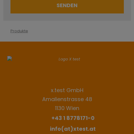
SENDEN
Das
Formular
Produkte
konnte
nicht
gesendet
werden
x.test GmbH
Amalienstrasse 48
1130 Wien
+43 1 8778171-0
info(at)xtest.at