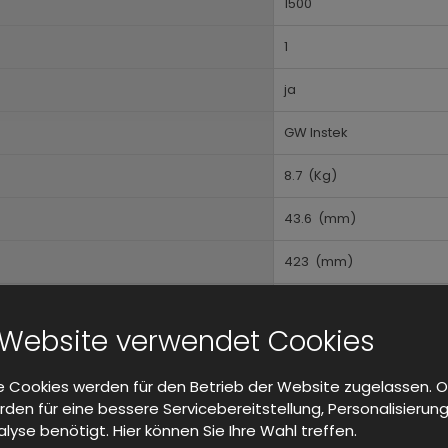
1500
1
ja
GW Instek
8.7
(Kg)
43.6
(mm)
423
(mm)
447,2
(mm)
 Website verwendet Cookies
0
(C)
 Cookies werden für den Betrieb der Website zugelassen. O
50
(C)
den für eine bessere Servicebereitstellung, Personalisierun
lyse benötigt. Hier können Sie Ihre Wahl treffen.
Im Rack montierbar