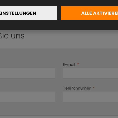
Hinten
EINSTELLUNGEN
ALLE AKTIVIERE
1-phasig
Sie uns
E-mail
*
Telefonnumer
*