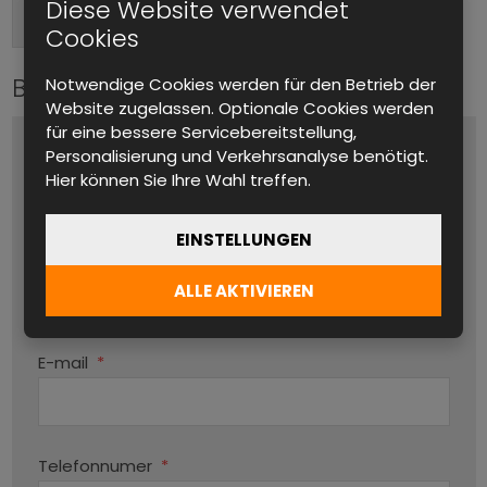
Diese Website verwendet
Vorne
Anschlüsse (Ausgang)
Cookies
Bitte kontaktieren Sie uns
Notwendige Cookies werden für den Betrieb der
Website zugelassen. Optionale Cookies werden
für eine bessere Servicebereitstellung,
Name und Vorname
*
Personalisierung und Verkehrsanalyse benötigt.
Hier können Sie Ihre Wahl treffen.
EINSTELLUNGEN
Produktname
ALLE AKTIVIEREN
Par
E-mail
*
Telefonnumer
*