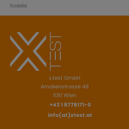
Produkte
konnte
nicht
gesendet
werden
x.test GmbH
Amalienstrasse 48
1130 Wien
+43 1 8778171-0
info(at)xtest.at