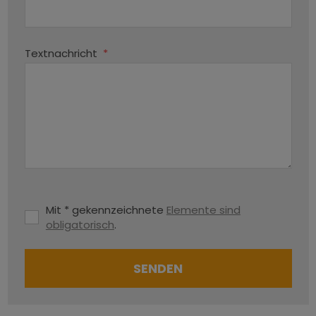
Textnachricht
*
Mit * gekennzeichnete
Elemente sind
obligatorisch
.
SENDEN
Das
Formular